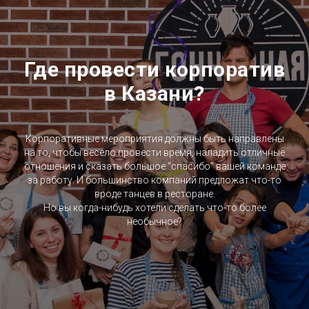
Где провести корпоратив
в Казани?
Корпоративные мероприятия должны быть направлены
на то, чтобы весело провести время, наладить отличные
отношения и сказать большое “спасибо” вашей команде
за работу. И большинство компаний предложат что-то
вроде танцев в ресторане.
Но вы когда-нибудь хотели сделать что-то более
необычное?