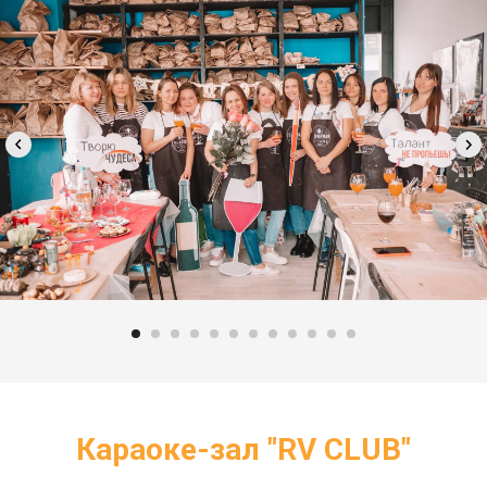
Караоке-зал "RV CLUB"