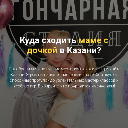
Куда сходить
маме с
дочкой
в Казани?
Подобрали для вас лучшие места, куда сходить с дочкой в
Казани. Здесь вы найдете развлечения на любой вкус от
спокойных прогулок до увлекательных мастер-классов и
весёлых игр. Выбирайте, что понравится именно вам!