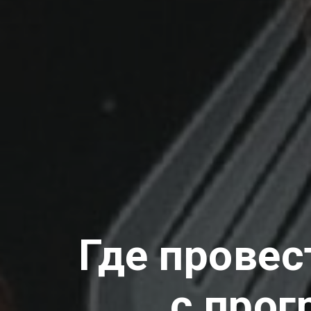
Где провес
с прог