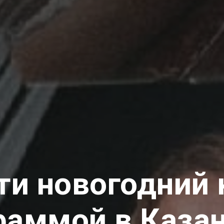
ти новогодний
раммой в Каза