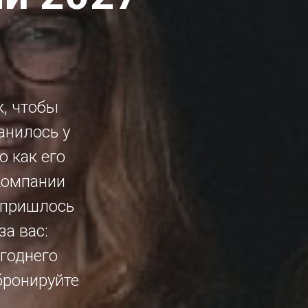
к, чтобы
анилось у
о как его
компании
 пришлось
за вас:
годнего
бронируйте